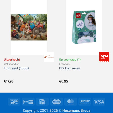
Uitverkocht
Op voorraad (1)
SPEELGOED
SPELLEN
Tuinfeest (1000)
DIY Danseres
€
17,95
€
6,95
Bancontact
GiroPay
IDeal
Maestro
MasterCard
Sofort
Visa
Copyright 2001-2026 ©
Hesemans Breda