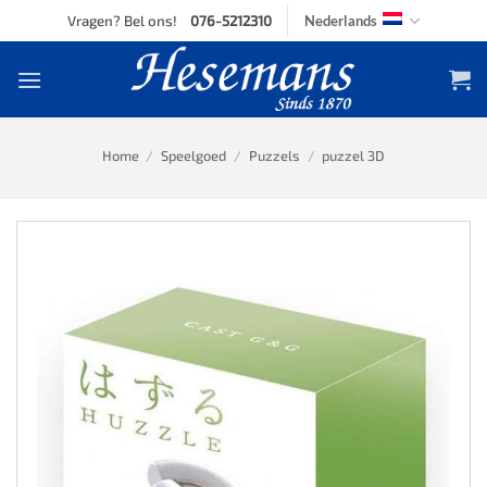
Skip
Vragen? Bel ons!
076-5212310
Nederlands
to
content
Home
/
Speelgoed
/
Puzzels
/
puzzel 3D