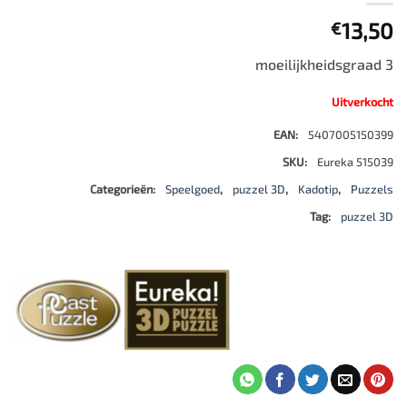
13,50
€
moeilijkheidsgraad 3
Uitverkocht
EAN:
5407005150399
SKU:
Eureka 515039
Categorieën:
Speelgoed
,
puzzel 3D
,
Kadotip
,
Puzzels
Tag:
puzzel 3D