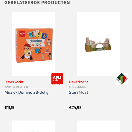
GERELATEERDE PRODUCTEN
Uitverkocht
Uitverkocht
BABY & PEUTER
SPEELGOED
Muziek Domino 28-delig
Stari Most
€
11,15
€
74,95