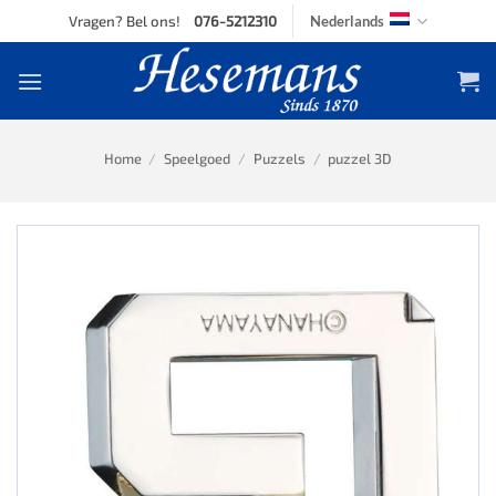
Skip
Vragen? Bel ons!
076-5212310
Nederlands
to
content
Home
/
Speelgoed
/
Puzzels
/
puzzel 3D