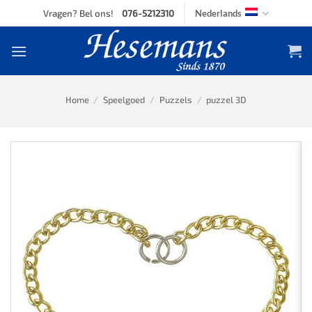
Skip
Vragen? Bel ons!
076-5212310
Nederlands
to
content
Home
/
Speelgoed
/
Puzzels
/
puzzel 3D