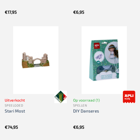
€
17,95
€
6,95
Uitverkocht
Op voorraad (1)
SPEELGOED
SPELLEN
Stari Most
DIY Danseres
€
74,95
€
6,95