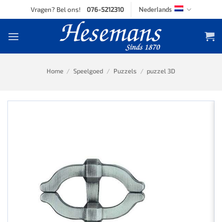
Skip
Vragen? Bel ons!
076-5212310
Nederlands
to
content
Home
/
Speelgoed
/
Puzzels
/
puzzel 3D