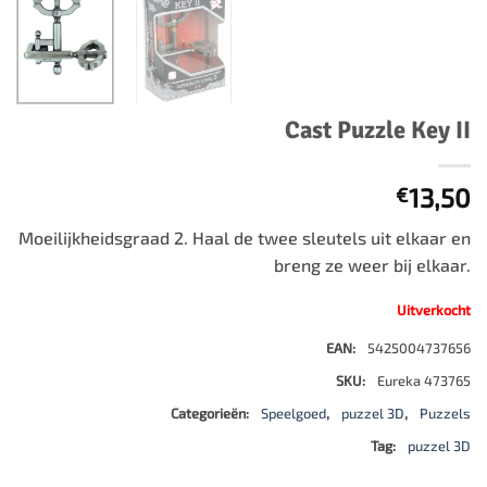
Cast Puzzle Key II
13,50
€
Moeilijkheidsgraad 2. Haal de twee sleutels uit elkaar en
breng ze weer bij elkaar.
Uitverkocht
EAN:
5425004737656
SKU:
Eureka 473765
Categorieën:
Speelgoed
,
puzzel 3D
,
Puzzels
Tag:
puzzel 3D