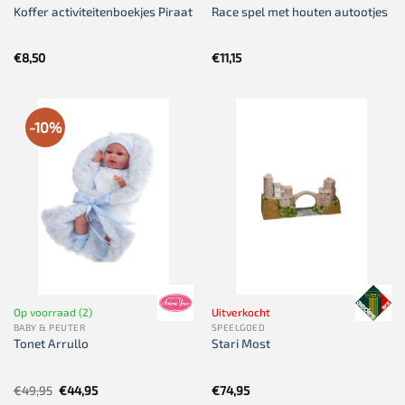
Koffer activiteitenboekjes Piraat
Race spel met houten autootjes
€
8,50
€
11,15
-10%
Op voorraad (2)
Uitverkocht
BABY & PEUTER
SPEELGOED
Tonet Arrullo
Stari Most
Oorspronkelijke
Huidige
€
49,95
€
44,95
€
74,95
prijs
prijs