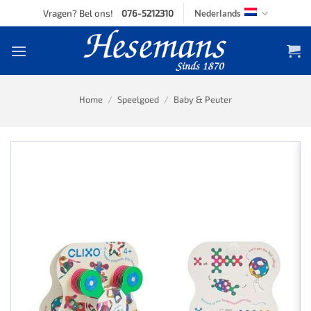
Skip
Vragen? Bel ons!
076-5212310
Nederlands
to
content
Home
/
Speelgoed
/
Baby & Peuter