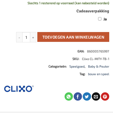
Slechts 1 resterend op voorraad (kan nabesteld worden)
Cadeauverpakking
Ja
Clixo Tiny & Mighty regenboog aantal
TOEVOEGEN AAN WINKELWAGEN
EAN:
860005765997
SKU:
Clixo CL-MITY-TB-1
Categorieën:
Speelgoed
,
Baby & Peuter
Tag:
bouw en speel