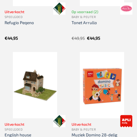
Uitverkocht
Op voorraad (2)
SPEELGOED
BABY & PEUTER
Refugio Peqeno
Tonet Arrullo
Oorspronkelijke
Huidige
€
44,95
€
49,95
€
44,95
prijs
prijs
was:
is:
€49,95.
€44,95.
Uitverkocht
Uitverkocht
SPEELGOED
BABY & PEUTER
English house
Muziek Domino 28-delig