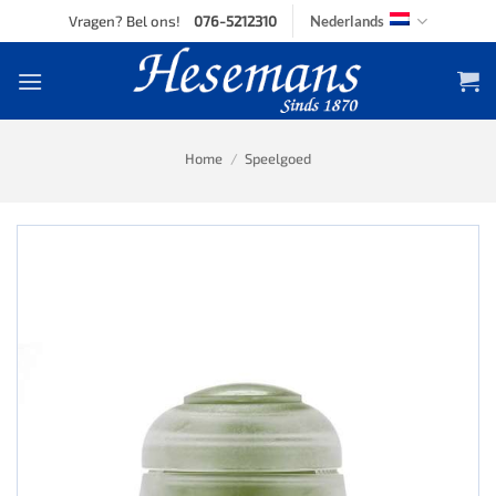
Skip
Vragen? Bel ons!
076-5212310
Nederlands
to
content
Home
/
Speelgoed