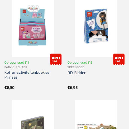
Op voorraad (1)
Op voorraad (1)
BABY & PEUTER
SPEELGOED
Koffer activiteitenboekjes
DIY Ridder
Prinses
€
8,50
€
6,95