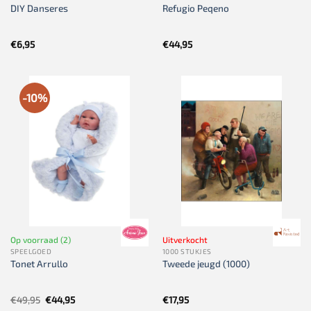
DIY Danseres
Refugio Peqeno
€
6,95
€
44,95
-10%
Op voorraad (2)
Uitverkocht
SPEELGOED
1000 STUKJES
Tonet Arrullo
Tweede jeugd (1000)
Oorspronkelijke
Huidige
€
49,95
€
44,95
€
17,95
prijs
prijs