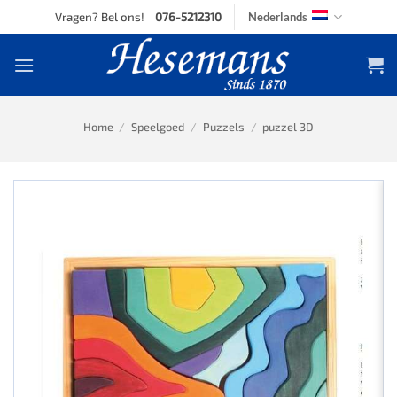
Skip
Vragen? Bel ons!
076-5212310
Nederlands
to
content
Home
/
Speelgoed
/
Puzzels
/
puzzel 3D