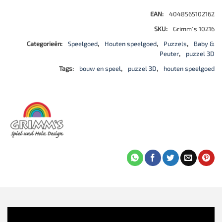
EAN:
4048565102162
SKU:
Grimm´s 10216
Categorieën:
Speelgoed
,
Houten speelgoed
,
Puzzels
,
Baby &
Peuter
,
puzzel 3D
Tags:
bouw en speel
,
puzzel 3D
,
houten speelgoed