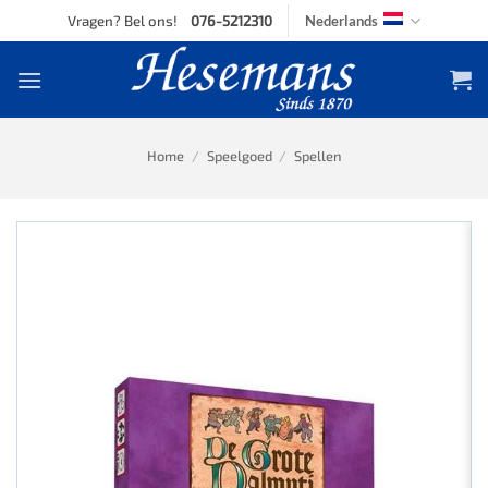
Skip
Vragen? Bel ons!
076-5212310
Nederlands
to
content
Home
/
Speelgoed
/
Spellen