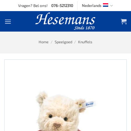
Skip
Vragen? Bel ons!
076-5212310
Nederlands
to
content
Home
/
Speelgoed
/
Knuffels