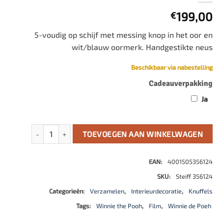
199,00
€
5-voudig op schijf met messing knop in het oor en
wit/blauw oormerk. Handgestikte neus
Beschikbaar via nabestelling
Cadeauverpakking
Ja
Disney Christopher Robin Winnie the Pooh aantal
TOEVOEGEN AAN WINKELWAGEN
EAN:
4001505356124
SKU:
Steiff 356124
Categorieën:
Verzamelen
,
Interieurdecoratie
,
Knuffels
Tags:
Winnie the Pooh
,
Film
,
Winnie de Poeh