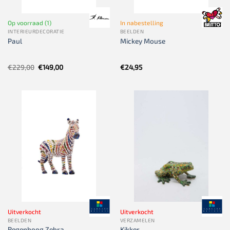
Op voorraad (1)
In nabestelling
INTERIEURDECORATIE
BEELDEN
Paul
Mickey Mouse
Oorspronkelijke
Huidige
€
229,00
€
149,00
€
24,95
prijs
prijs
was:
is:
€229,00.
€149,00.
Uitverkocht
Uitverkocht
BEELDEN
VERZAMELEN
Regenboog Zebra
Kikker