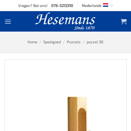
Skip
Vragen? Bel ons!
076-5212310
Nederlands
to
content
Home
/
Speelgoed
/
Puzzels
/
puzzel 3D