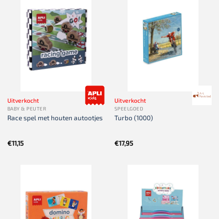
Uitverkocht
Uitverkocht
BABY & PEUTER
SPEELGOED
Race spel met houten autootjes
Turbo (1000)
€
11,15
€
17,95