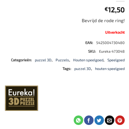
12,50
€
Bevrijd de rode ring!
Uitverkocht
EAN:
5425004730480
SKU:
Eureka 473048
Categorieën:
puzzel 3D
,
Puzzels
,
Houten speelgoed
,
Speelgoed
Tags:
puzzel 3D
,
houten speelgoed