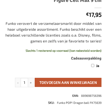
Figure Cell Max 9 cm
17,95
€
Funko verovert de verzamelaarsmarkt door middel van
haar uitgebreide assortiment. Funko beschikt over een
heleboel verschillende licenties zoals o.a. Disney, films,
games en zelfs van je favoriete tv series!
Slechts 1 resterend op voorraad (kan nabesteld worden)
Cadeauverpakking
Ja
Dragon Ball Super: Super Hero POP! Vinyl Figure Cell Max 9
TOEVOEGEN AAN WINKELWAGEN
EAN:
889698756396
SKU:
Funko POP! Dragon ball FK75639