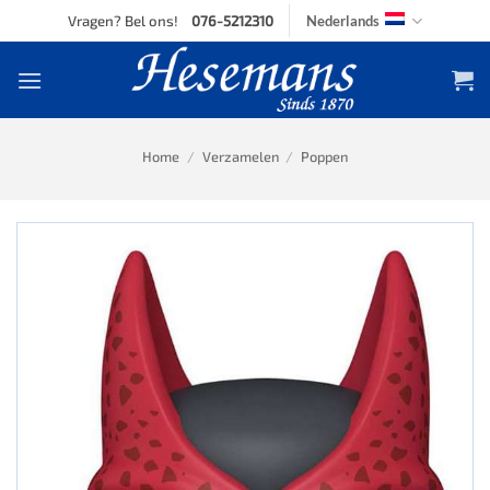
Skip
Vragen? Bel ons!
076-5212310
Nederlands
to
content
Home
/
Verzamelen
/
Poppen