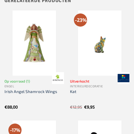
GERELATEERDE PRODUCTEN
-23%
Op voorraad (1)
Uitverkocht
ENGEL
INTERIEURDECORATIE
Irish Angel Shamrock Wings
Kat
Oorspronkelijke
Huidige
€
88,00
€
12,95
€
9,95
prijs
prijs
was:
is:
€12,95.
€9,95.
-17%