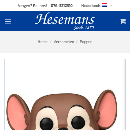
Skip
Vragen? Bel ons!
076-5212310
Nederlands
to
content
Home
/
Verzamelen
/
Poppen