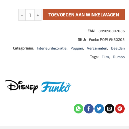
Dumbo POP! Disney Vinyl Figure Timothy Q.Mouse 9 cm aa
TOEVOEGEN AAN WINKELWAGEN
EAN:
889698802086
SKU:
Funko POP! FK80208
Categorieën:
Interieurdecoratie
,
Poppen
,
Verzamelen
,
Beelden
Tags:
Film
,
Dumbo