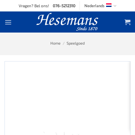
Skip
Vragen? Bel ons!
076-5212310
Nederlands
to
content
Home
/
Speelgoed