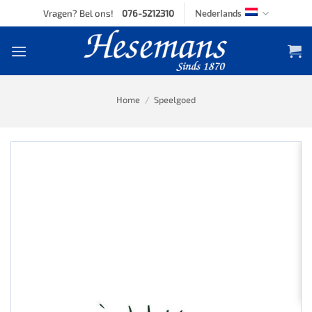
Skip
Vragen? Bel ons!
076-5212310
Nederlands
to
content
Home
/
Speelgoed