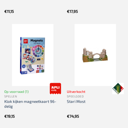
€
11,15
€
17,95
Op voorraad (1)
Uitverkocht
SPELLEN
SPEELGOED
Klok kijken magneetkaart 96-
Stari Most
delig
€
19,15
€
74,95