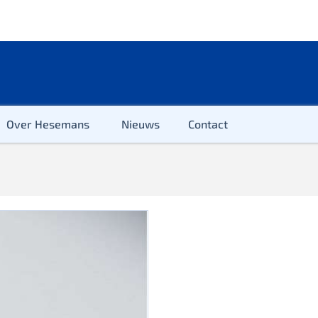
Over Hesemans
Nieuws
Contact
ter
r & Kleuter
euter