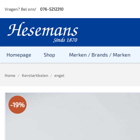
Skip
Vragen? Bel ons!
076-5212310
to
content
Homepage
Shop
Merken / Brands / Marken
Home
/
Kerstartikelen
/
engel
Baby
Peuter
-19%
Kleuter
Baby & Peu
Baby, Peute
Peuter & Kl