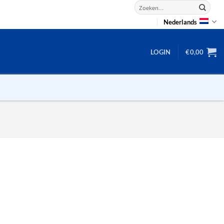
Zoeken
naar:
Nederlands
LOGIN
€
0,00
2D puzzels
3D puzzels
backgammon
2-100 stukjes
dammen
100 stukjes
dobbel
200 stukjes
domino
300 stukjes
mahjong