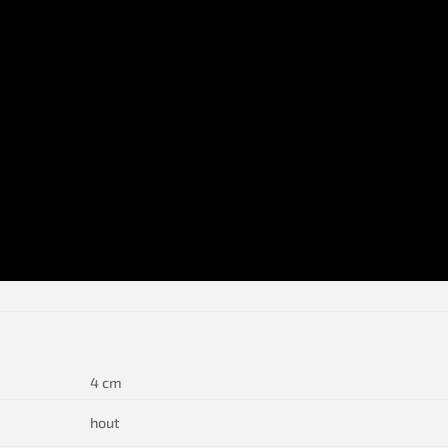
4 cm
hout