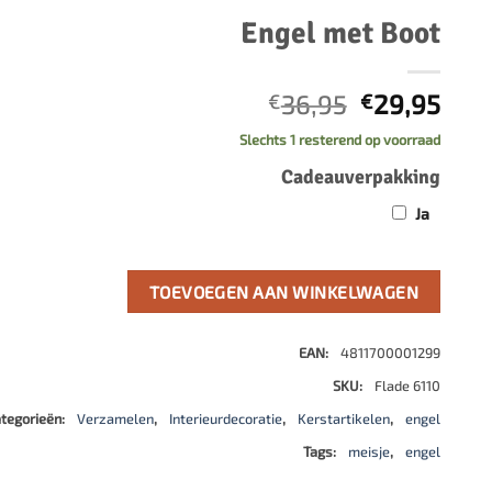
500 stukjes
Engel met Boot
Schaken
500 stukjes XL
654 stukjes
schaakbord
Oorspronke
Huid
36,95
29,95
€
€
759 stukjes
schaakklok
prijs
prijs
Slechts 1 resterend op voorraad
1000 stukjes
schaakset
was:
is:
1500 stukjes
schaakstukken
Cadeauverpakking
€36,95.
€29,
2000 stukjes
Ja
3000 stukjes
5000 stukjes
TOEVOEGEN AAN WINKELWAGEN
EAN:
4811700001299
SKU:
Flade 6110
tegorieën:
Verzamelen
,
Interieurdecoratie
,
Kerstartikelen
,
engel
Tags:
meisje
,
engel