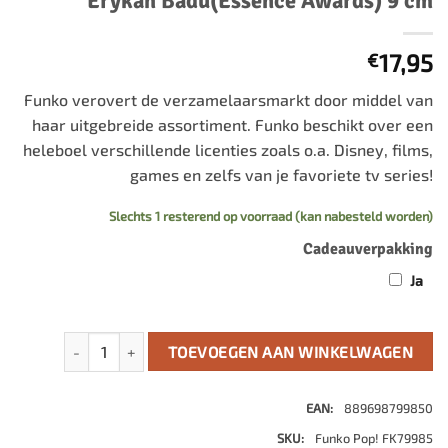
Erykah Badu(Essence Awards) 9 cm
17,95
€
Funko verovert de verzamelaarsmarkt door middel van
haar uitgebreide assortiment. Funko beschikt over een
heleboel verschillende licenties zoals o.a. Disney, films,
games en zelfs van je favoriete tv series!
Slechts 1 resterend op voorraad (kan nabesteld worden)
Cadeauverpakking
Ja
Erykah Badu POP! Rocks Vinyl Figure Erykah Badu(Essence 
TOEVOEGEN AAN WINKELWAGEN
EAN:
889698799850
SKU:
Funko Pop! FK79985