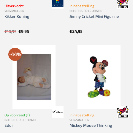
Uitverkocht
In nabestelling
VERZAMELEN
INTERIEURDECORATIE
Kikker Koning
Jiminy Cricket Mini Figurine
Oorspronkelijke
Huidige
€
10,95
€
9,95
€
24,95
prijs
prijs
was:
is:
€10,95.
€9,95.
-44%
Op voorraad (1)
In nabestelling
INTERIEURDECORATIE
VERZAMELEN
Eddi
Mickey Mouse Thinking