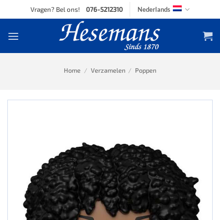
Skip
Vragen? Bel ons!
076-5212310
Nederlands
to
content
Home
/
Verzamelen
/
Poppen