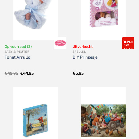
Op voorraad (2)
Uitverkocht
BABY & PEUTER
SPELLEN
Tonet Arrullo
DIY Prinsesje
Oorspronkelijke
Huidige
€
49,95
€
44,95
€
6,95
prijs
prijs
was:
is:
€49,95.
€44,95.