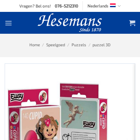
Skip
Vragen? Bel ons!
076-5212310
Nederlands
to
content
Home
/
Speelgoed
/
Puzzels
/
puzzel 3D