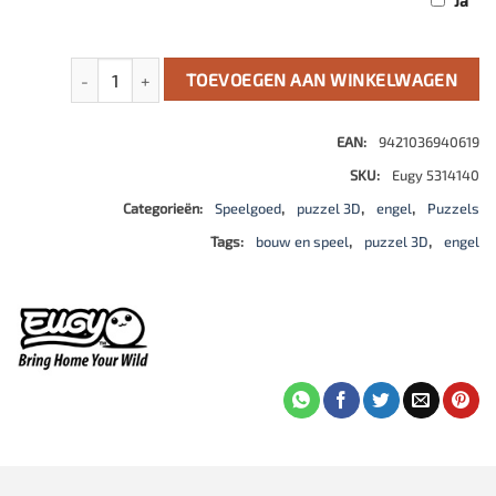
Ja
Eugy 3D Model: Fantasie / Cupido aantal
TOEVOEGEN AAN WINKELWAGEN
EAN:
9421036940619
SKU:
Eugy 5314140
Categorieën:
Speelgoed
,
puzzel 3D
,
engel
,
Puzzels
Tags:
bouw en speel
,
puzzel 3D
,
engel