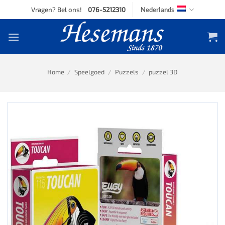
Skip
Vragen? Bel ons!
076-5212310
Nederlands
to
content
Home
/
Speelgoed
/
Puzzels
/
puzzel 3D