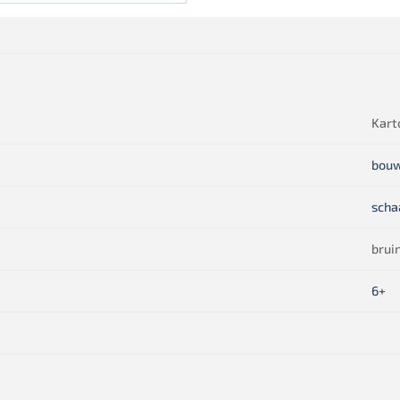
Kart
bou
scha
brui
6+