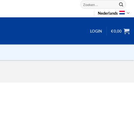
Zoeken
naar:
Nederlands
LOGIN
€
0,00
2D puzzels
3D puzzels
backgammon
2-100 stukjes
dammen
100 stukjes
dobbel
200 stukjes
domino
300 stukjes
mahjong