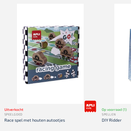
Uitverkocht
Op voorraad (1)
SPEELGOED
SPELLEN
Race spel met houten autootjes
DIY Ridder