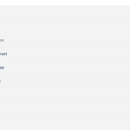
on
wset
ap
n