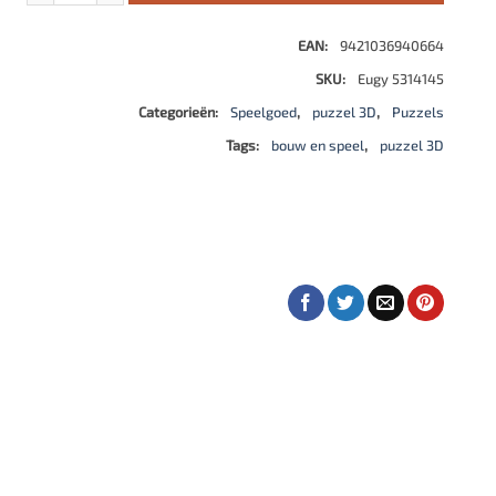
EAN:
9421036940664
SKU:
Eugy 5314145
Categorieën:
Speelgoed
,
puzzel 3D
,
Puzzels
Tags:
bouw en speel
,
puzzel 3D