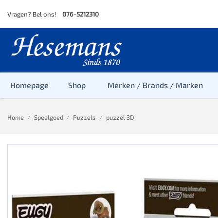
Skip
Vragen? Bel ons!
076-5212310
to
content
Homepage
Shop
Merken / Brands / Marken
Home
/
Speelgoed
/
Puzzels
/
puzzel 3D
Baby
Peuter
Kleuter
Baby & Peu
Baby, Peute
Peuter & Kl