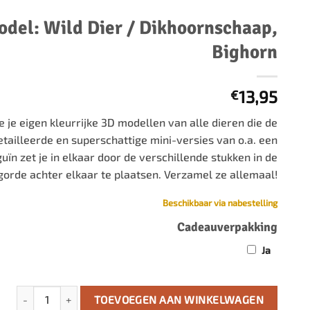
500 stukjes
Schaken
del: Wild Dier / Dikhoornschaap,
500 stukjes XL
Bighorn
654 stukjes
schaakbord
759 stukjes
schaakklok
1000 stukjes
schaakset
13,95
€
1500 stukjes
schaakstukken
 je eigen kleurrijke 3D modellen van alle dieren die de
2000 stukjes
etailleerde en superschattige mini-versies van o.a. een
3000 stukjes
guïn zet je in elkaar door de verschillende stukken in de
5000 stukjes
lgorde achter elkaar te plaatsen. Verzamel ze allemaal!
Beschikbaar via nabestelling
Cadeauverpakking
Ja
Eugy 3D Model: Wild Dier / Dikhoornschaap, Bighorn aantal
TOEVOEGEN AAN WINKELWAGEN