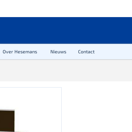
Over Hesemans
Nieuws
Contact
ter
r & Kleuter
euter