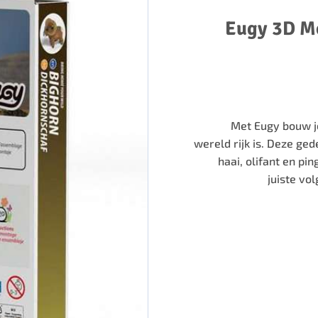
Eugy 3D Mo
Met Eugy bouw je
wereld rijk is. Deze ged
haai, olifant en pin
juiste vo