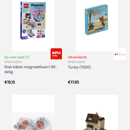
Op voorraad (1)
Uitverkocht
SPEELGOED
SPEELGOED
Klok kijken magneetkaart 96-
Turbo (1000)
delig
€
19,15
€
17,95