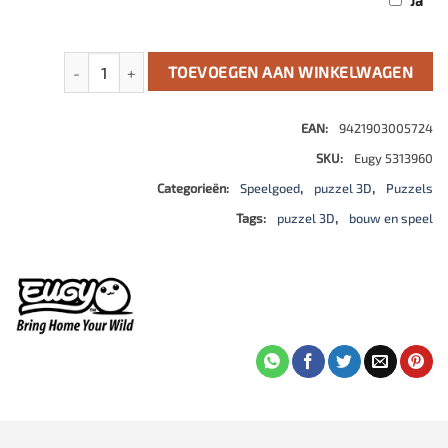
Ja
EUGY 3D - Pachy aantal
TOEVOEGEN AAN WINKELWAGEN
EAN:
9421903005724
SKU:
Eugy 5313960
Categorieën:
Speelgoed
,
puzzel 3D
,
Puzzels
Tags:
puzzel 3D
,
bouw en speel