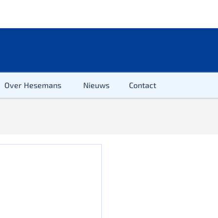
Over Hesemans
Nieuws
Contact
ter
r & Kleuter
euter