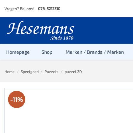
Skip
Vragen? Bel ons!
076-5212310
to
content
Homepage
Shop
Merken / Brands / Marken
Home
/
Speelgoed
/
Puzzels
/
puzzel 2D
Baby
Peuter
-11%
Kleuter
Baby & Peu
Baby, Peute
Peuter & Kl