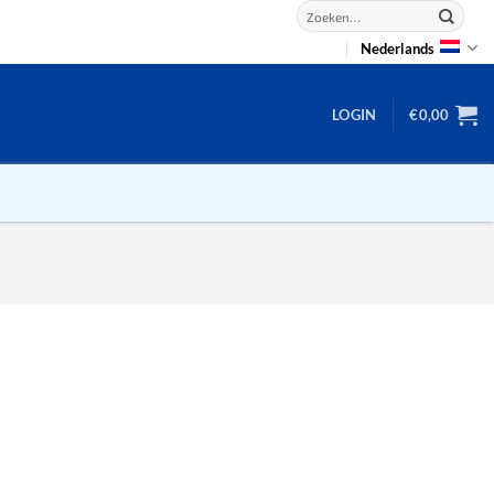
Zoeken
naar:
Nederlands
LOGIN
€
0,00
2D puzzels
3D puzzels
backgammon
2-100 stukjes
dammen
100 stukjes
dobbel
200 stukjes
domino
300 stukjes
mahjong