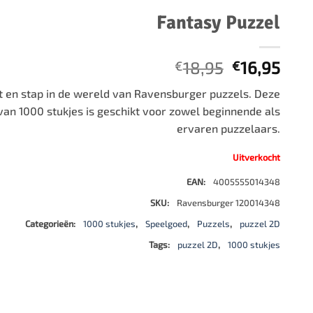
500 stukjes
Fantasy Puzzel
Schaken
500 stukjes XL
654 stukjes
schaakbord
Oorspronke
Huid
18,95
16,95
€
€
759 stukjes
schaakklok
prijs
prijs
1000 stukjes
schaakset
it en stap in de wereld van Ravensburger puzzels. Deze
was:
is:
an 1000 stukjes is geschikt voor zowel beginnende als
1500 stukjes
schaakstukken
€18,95.
€16,
ervaren puzzelaars.
2000 stukjes
3000 stukjes
Uitverkocht
5000 stukjes
EAN:
4005555014348
SKU:
Ravensburger 120014348
Categorieën:
1000 stukjes
,
Speelgoed
,
Puzzels
,
puzzel 2D
Tags:
puzzel 2D
,
1000 stukjes