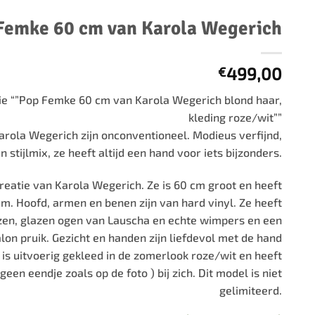
500 stukjes
Schaken
Femke 60 cm van Karola Wegerich
500 stukjes XL
654 stukjes
schaakbord
759 stukjes
schaakklok
499,00
€
1000 stukjes
schaakset
ie “”Pop Femke 60 cm van Karola Wegerich blond haar,
1500 stukjes
schaakstukken
kleding roze/wit””
2000 stukjes
rola Wegerich zijn onconventioneel. Modieus verfijnd,
en stijlmix, ze heeft altijd een hand voor iets bijzonders.
3000 stukjes
5000 stukjes
reatie van Karola Wegerich. Ze is 60 cm groot en heeft
am. Hoofd, armen en benen zijn van hard vinyl. Ze heeft
n, glazen ogen van Lauscha en echte wimpers en een
on pruik. Gezicht en handen zijn liefdevol met de hand
is uitvoerig gekleed in de zomerlook roze/wit en heeft
(geen eendje zoals op de foto ) bij zich. Dit model is niet
gelimiteerd.