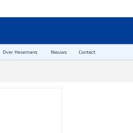
Over Hesemans
Nieuws
Contact
ter
r & Kleuter
euter