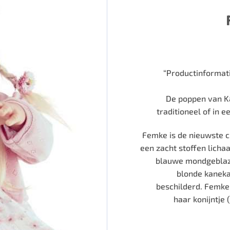
“Productinformat
De poppen van Ka
traditioneel of in e
Femke is de nieuwste c
een zacht stoffen licha
blauwe mondgeblaze
blonde kanekal
beschilderd. Femke 
haar konijntje 