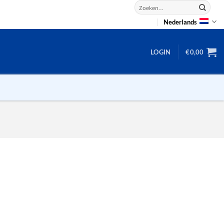
Zoeken
naar:
Nederlands
LOGIN
€
0,00
2D puzzels
3D puzzels
backgammon
2-100 stukjes
dammen
100 stukjes
dobbel
200 stukjes
domino
300 stukjes
mahjong