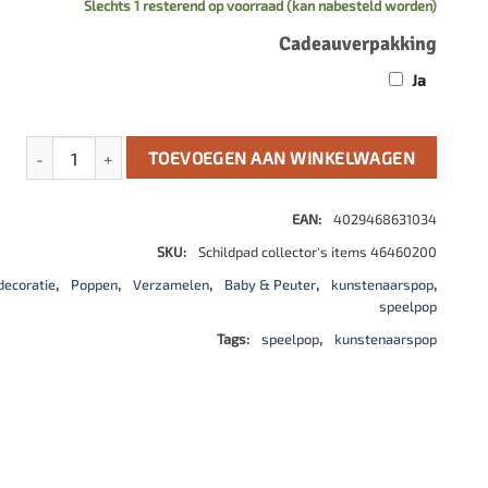
Slechts 1 resterend op voorraad (kan nabesteld worden)
Cadeauverpakking
Ja
Femke 60 cm van Karola Wegerich aantal
TOEVOEGEN AAN WINKELWAGEN
EAN:
4029468631034
SKU:
Schildpad collector's items 46460200
decoratie
,
Poppen
,
Verzamelen
,
Baby & Peuter
,
kunstenaarspop
,
speelpop
Tags:
speelpop
,
kunstenaarspop