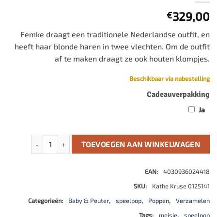
329,00
€
Femke draagt een traditionele Nederlandse outfit, en
heeft haar blonde haren in twee vlechten. Om de outfit
af te maken draagt ze ook houten klompjes.
Beschikbaar via nabestelling
Cadeauverpakking
Ja
Femke aantal
TOEVOEGEN AAN WINKELWAGEN
EAN:
4030936024418
SKU:
Kathe Kruse 0125141
Categorieën:
Baby & Peuter
,
speelpop
,
Poppen
,
Verzamelen
Tags:
meisje
,
speelpop