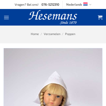
Skip
Vragen? Bel ons!
076-5212310
Nederlands
to
content
Home
/
Verzamelen
/
Poppen