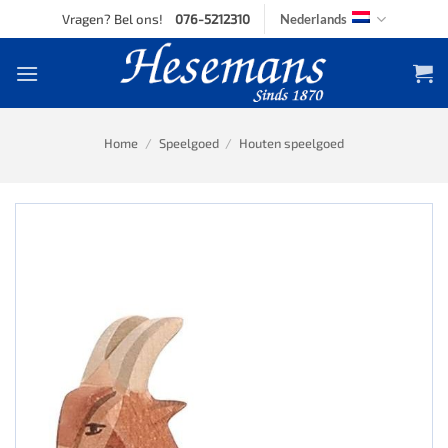
Skip
Vragen? Bel ons!
076-5212310
Nederlands
to
content
Home
/
Speelgoed
/
Houten speelgoed