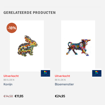
GERELATEERDE PRODUCTEN
-18%
Uitverkocht
Uitverkocht
BEELDEN
BEELDEN
Konijn
Bloemenstier
Oorspronkelijke
Huidige
€
14,50
€
11,95
€
24,95
prijs
prijs
was:
is:
€14,50.
€11,95.