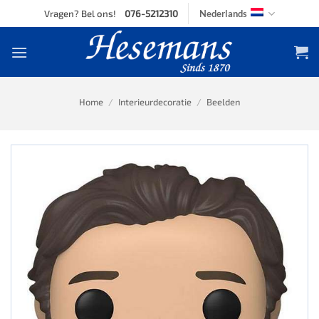
Skip
Vragen? Bel ons!
076-5212310
Nederlands
to
content
Home
/
Interieurdecoratie
/
Beelden