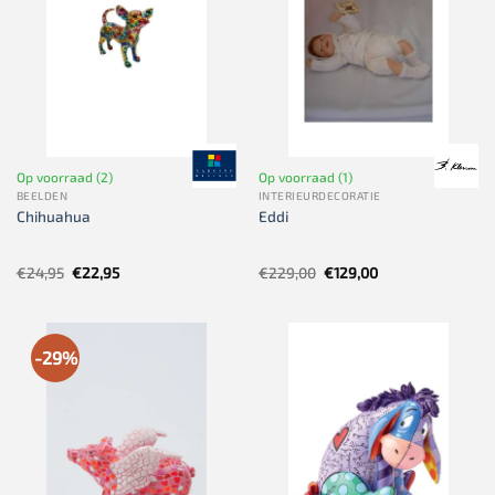
Op voorraad (2)
Op voorraad (1)
BEELDEN
INTERIEURDECORATIE
Chihuahua
Eddi
Oorspronkelijke
Huidige
Oorspronkelijke
Huidige
€
24,95
€
22,95
€
229,00
€
129,00
prijs
prijs
prijs
prijs
was:
is:
was:
is:
€24,95.
€22,95.
€229,00.
€129,00.
-29%