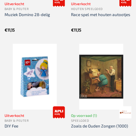
Uitverkocht
Uitverkocht
BABY & PEUTER
HOUTEN SPEELGOED
Muziek Domino 28-delig
Race spel met houten autootjes
€
11,15
€
11,15
Uitverkocht
Op voorraad (1)
BABY & PEUTER
SPEELGOED
DIY Fee
Zoals de Ouden Zongen (1000)