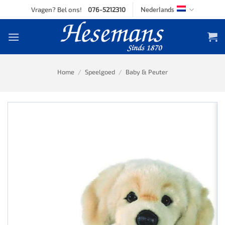
Skip
Vragen? Bel ons!
076-5212310
Nederlands
to
content
Home
/
Speelgoed
/
Baby & Peuter