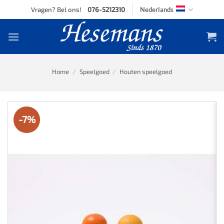
Skip
Vragen? Bel ons!
076-5212310
Nederlands
to
content
Home
/
Speelgoed
/
Houten speelgoed
-7%