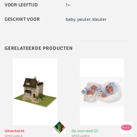
VOOR LEEFTIJD
1+
GESCHIKT VOOR
baby
,
peuter
,
kleuter
GERELATEERDE PRODUCTEN
Uitverkocht
Op voorraad (2)
SPEELGOED
SPEELGOED