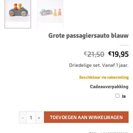
Grote passagiersauto blauw
Oorspro
H
21,50
19,95
€
€
prijs
p
Driedelige set. Vanaf 1 jaar.
was:
is
€21,50.
€
Beschikbaar via nabestelling
Cadeauverpakking
Ja
Grote passagiersauto blauw aantal
TOEVOEGEN AAN WINKELWAGEN