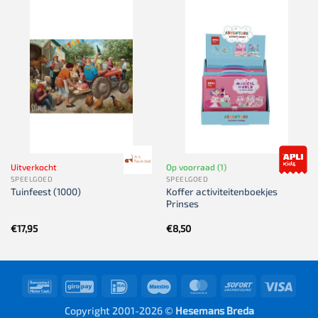
Uitverkocht
Op voorraad (1)
SPEELGOED
SPEELGOED
Koffer activiteitenboekjes
Tuinfeest (1000)
Prinses
€
17,95
€
8,50
Bancontact
GiroPay
IDeal
Maestro
MasterCard
Sofort
Visa
Copyright 2001-2026 ©
Hesemans Breda