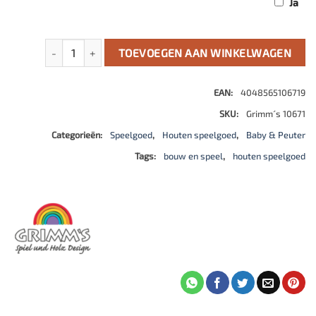
Ja
Grote Regenboog weide groen aantal
TOEVOEGEN AAN WINKELWAGEN
EAN:
4048565106719
SKU:
Grimm´s 10671
Categorieën:
Speelgoed
,
Houten speelgoed
,
Baby & Peuter
Tags:
bouw en speel
,
houten speelgoed