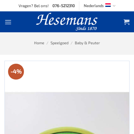
Skip
Vragen? Bel ons!
076-5212310
Nederlands
to
content
Home
/
Speelgoed
/
Baby & Peuter
-4%