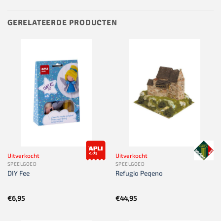
GERELATEERDE PRODUCTEN
Uitverkocht
Uitverkocht
SPEELGOED
SPEELGOED
DIY Fee
Refugio Peqeno
€
6,95
€
44,95