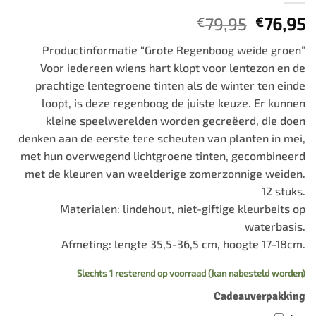
Oorspro
H
79,95
76,95
€
€
prijs
p
Productinformatie “Grote Regenboog weide groen”
was:
is
Voor iedereen wiens hart klopt voor lentezon en de
€79,95.
€
prachtige lentegroene tinten als de winter ten einde
loopt, is deze regenboog de juiste keuze. Er kunnen
kleine speelwerelden worden gecreëerd, die doen
denken aan de eerste tere scheuten van planten in mei,
met hun overwegend lichtgroene tinten, gecombineerd
met de kleuren van weelderige zomerzonnige weiden.
12 stuks.
Materialen: lindehout, niet-giftige kleurbeits op
waterbasis.
Afmeting: lengte 35,5-36,5 cm, hoogte 17-18cm.
Slechts 1 resterend op voorraad (kan nabesteld worden)
Cadeauverpakking