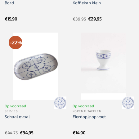
Bord
Koffiekan klein
Oorspronkelijke
Huidige
€
15,90
€
39,95
€
29,95
prijs
prijs
was:
is:
€39,95.
€29,95.
-22%
Op voorraad
Op voorraad
SERVIES
KOKEN & TAFELEN
Schaal ovaal
Eierdopje op voet
Oorspronkelijke
Huidige
€
44,75
€
34,95
€
14,90
prijs
prijs