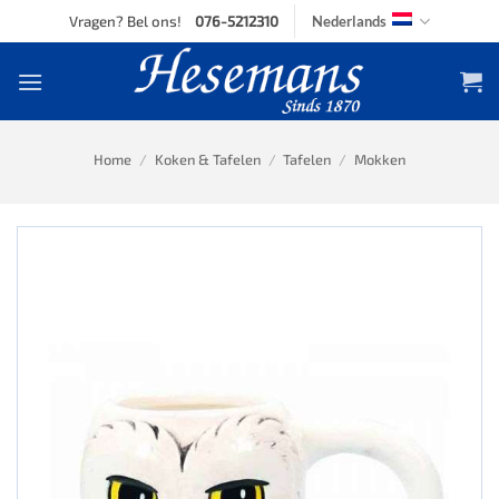
Skip
Vragen? Bel ons!
076-5212310
Nederlands
to
content
Home
/
Koken & Tafelen
/
Tafelen
/
Mokken