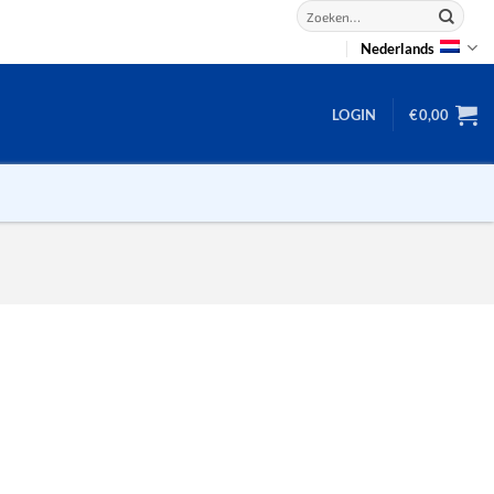
Zoeken
naar:
Nederlands
LOGIN
€
0,00
2D puzzels
3D puzzels
backgammon
2-100 stukjes
dammen
100 stukjes
dobbel
200 stukjes
domino
300 stukjes
mahjong