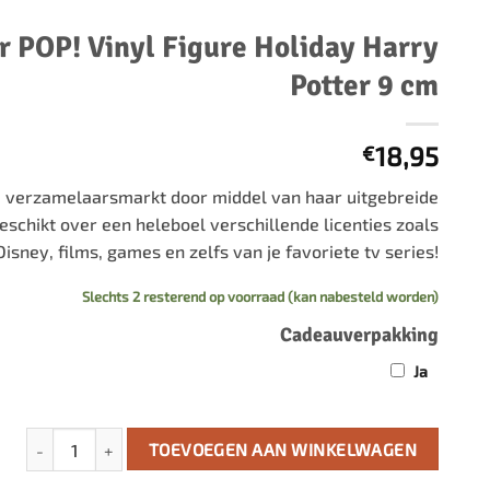
500 stukjes
Schaken
r POP! Vinyl Figure Holiday Harry
500 stukjes XL
654 stukjes
schaakbord
Potter 9 cm
759 stukjes
schaakklok
1000 stukjes
schaakset
18,95
€
1500 stukjes
schaakstukken
 verzamelaarsmarkt door middel van haar uitgebreide
2000 stukjes
eschikt over een heleboel verschillende licenties zoals
3000 stukjes
 Disney, films, games en zelfs van je favoriete tv series!
5000 stukjes
Slechts 2 resterend op voorraad (kan nabesteld worden)
Cadeauverpakking
Ja
Harry Potter POP! Vinyl Figure Holiday Harry Potter 9 cm aantal
TOEVOEGEN AAN WINKELWAGEN