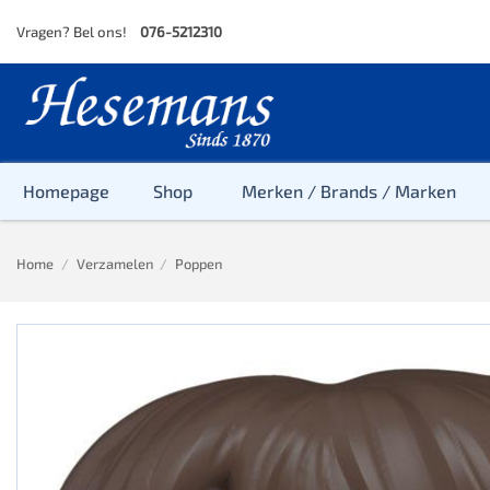
Skip
Vragen? Bel ons!
076-5212310
to
content
Homepage
Shop
Merken / Brands / Marken
Home
/
Verzamelen
/
Poppen
Baby
Peuter
Kleuter
Baby & Peu
Baby, Peute
Peuter & Kl