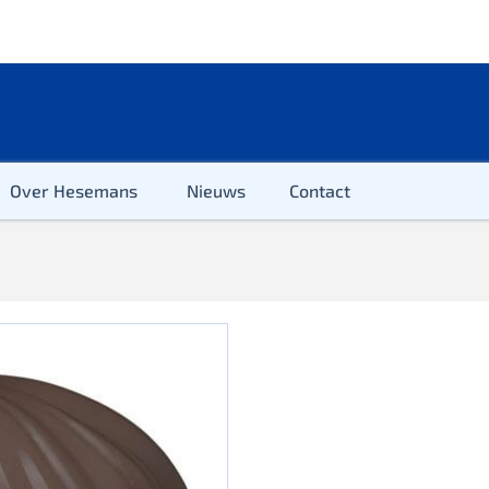
Over Hesemans
Nieuws
Contact
ter
r & Kleuter
euter