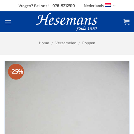
Skip
Vragen? Bel ons!
076-5212310
Nederlands
to
content
Home
/
Verzamelen
/
Poppen
-25%