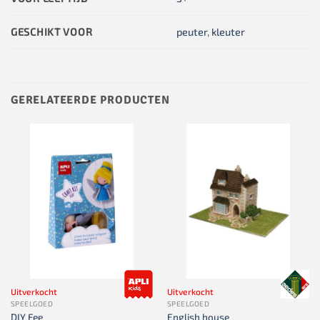
GESCHIKT VOOR
peuter
,
kleuter
GERELATEERDE PRODUCTEN
Uitverkocht
Uitverkocht
SPEELGOED
SPEELGOED
DIY Fee
English house