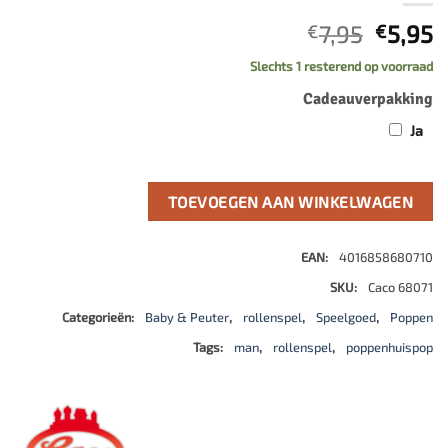
Oorspr
H
7,95
5,95
€
€
prijs
p
Slechts 1 resterend op voorraad
was:
is
Cadeauverpakking
€7,95.
€
Ja
TOEVOEGEN AAN WINKELWAGEN
EAN:
4016858680710
SKU:
Caco 68071
Categorieën:
Baby & Peuter
,
rollenspel
,
Speelgoed
,
Poppen
Tags:
man
,
rollenspel
,
poppenhuispop