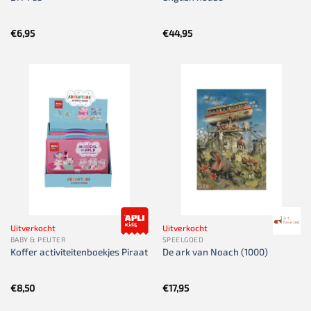
€
6,95
€
44,95
Uitverkocht
Uitverkocht
BABY & PEUTER
SPEELGOED
Koffer activiteitenboekjes Piraat
De ark van Noach (1000)
€
8,50
€
17,95