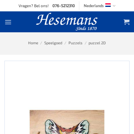
Skip
Vragen? Bel ons!
076-5212310
Nederlands
to
content
Home
/
Speelgoed
/
Puzzels
/
puzzel 2D