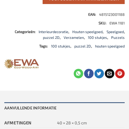
EAN:
4815123001188
SKU:
EWA 1181
Categorieën:
Interieurdecoratie
,
Houten speelgoed
,
Speelgoed
,
puzzel 2D
,
Verzamelen
,
100 stukjes
,
Puzzels
Tags:
100 stukjes
,
puzzel 2D
,
houten speelgoed
AANVULLENDE INFORMATIE
AFMETINGEN
40 × 28 × 0,5 cm