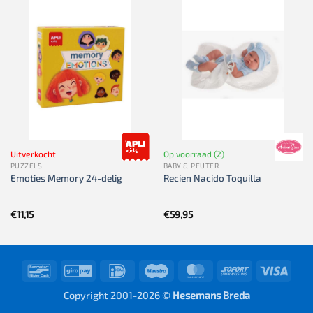
Uitverkocht
Op voorraad (2)
PUZZELS
BABY & PEUTER
Emoties Memory 24-delig
Recien Nacido Toquilla
€
11,15
€
59,95
Bancontact
GiroPay
IDeal
Maestro
MasterCard
Sofort
Visa
Copyright 2001-2026 ©
Hesemans Breda