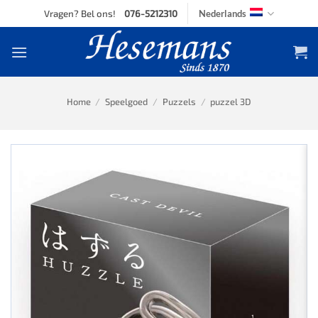
Skip
Vragen? Bel ons!
076-5212310
Nederlands
to
content
Home
/
Speelgoed
/
Puzzels
/
puzzel 3D