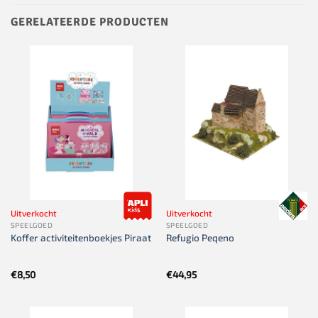
GERELATEERDE PRODUCTEN
Uitverkocht
Uitverkocht
SPEELGOED
SPEELGOED
Koffer activiteitenboekjes Piraat
Refugio Peqeno
€
8,50
€
44,95