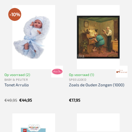
-10%
Op voorraad (2)
Op voorraad (1)
BABY & PEUTER
SPEELGOED
Tonet Arrullo
Zoals de Ouden Zongen (1000)
Oorspronkelijke
Huidige
€
49,95
€
44,95
€
17,95
prijs
prijs
was:
is:
€49,95.
€44,95.