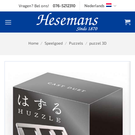
Skip
Vragen? Bel ons!
076-5212310
Nederlands
to
content
Home
/
Speelgoed
/
Puzzels
/
puzzel 3D