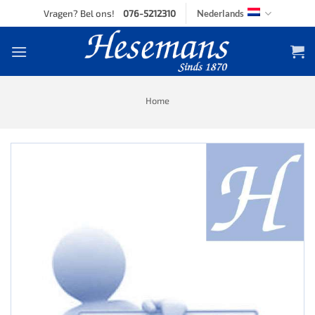
Skip
Vragen? Bel ons!
076-5212310
Nederlands
to
content
Home