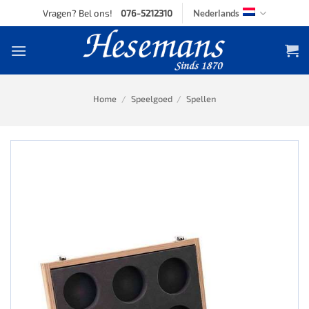
Skip
Vragen? Bel ons!
076-5212310
Nederlands
to
content
Home
/
Speelgoed
/
Spellen