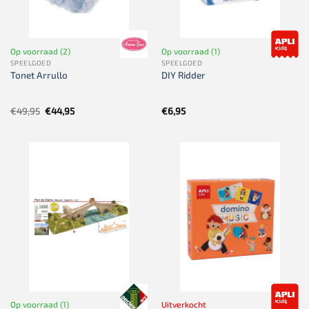
Op voorraad (2)
Op voorraad (1)
SPEELGOED
SPEELGOED
Tonet Arrullo
DIY Ridder
Oorspronkelijke
Huidige
€
49,95
€
44,95
€
6,95
prijs
prijs
was:
is:
€49,95.
€44,95.
Op voorraad (1)
Uitverkocht