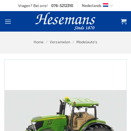
Skip
Vragen? Bel ons!
076-5212310
Nederlands
to
content
Home
/
Verzamelen
/
Modelauto's