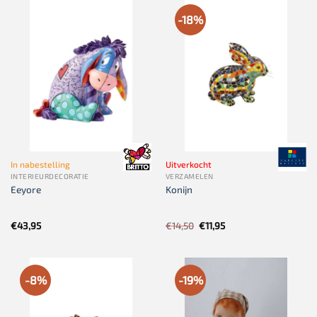
-18%
In nabestelling
Uitverkocht
INTERIEURDECORATIE
VERZAMELEN
Eeyore
Konijn
Oorspronkelijke
Huidige
€
43,95
€
14,50
€
11,95
prijs
prijs
was:
is:
€14,50.
€11,95.
-8%
-19%