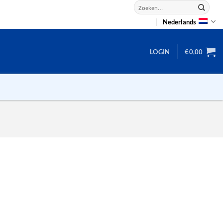
Zoeken
naar:
Nederlands
LOGIN
€
0,00
2D puzzels
3D puzzels
backgammon
2-100 stukjes
dammen
100 stukjes
dobbel
200 stukjes
domino
300 stukjes
mahjong