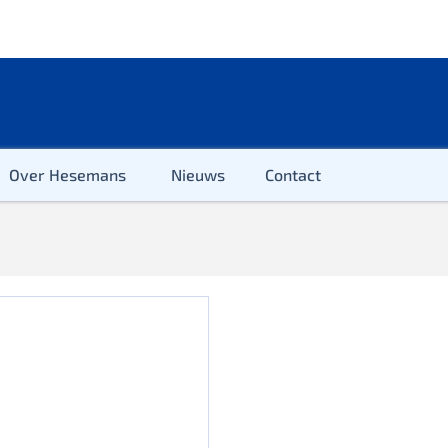
Over Hesemans
Nieuws
Contact
ter
r & Kleuter
euter