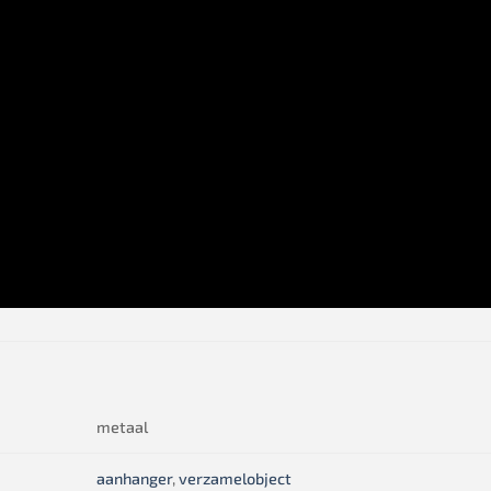
metaal
aanhanger
,
verzamelobject