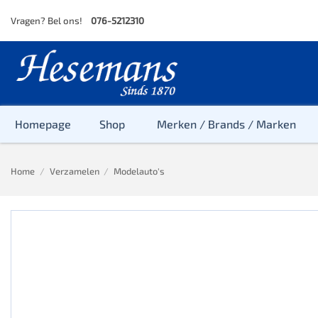
Skip
Vragen? Bel ons!
076-5212310
to
content
Homepage
Shop
Merken / Brands / Marken
Home
/
Verzamelen
/
Modelauto's
Baby
Peuter
Kleuter
Baby & Peu
Baby, Peute
Peuter & Kl