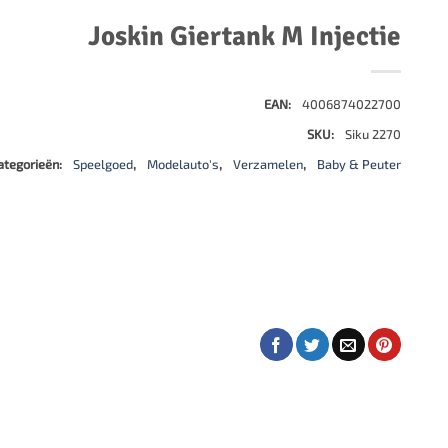
500 stukjes
Schaken
Joskin Giertank M Injectie
500 stukjes XL
654 stukjes
schaakbord
759 stukjes
schaakklok
EAN:
4006874022700
1000 stukjes
schaakset
SKU:
Siku 2270
1500 stukjes
schaakstukken
ategorieën:
Speelgoed
,
Modelauto's
,
Verzamelen
,
Baby & Peuter
2000 stukjes
3000 stukjes
5000 stukjes