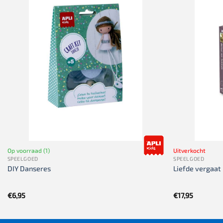
Op voorraad (1)
Uitverkocht
SPEELGOED
SPEELGOED
DIY Danseres
Liefde vergaat 
€
6,95
€
17,95