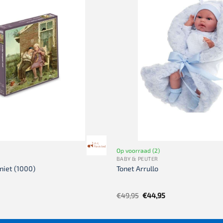
Op voorraad (2)
BABY & PEUTER
niet (1000)
Tonet Arrullo
Oorspronkelijke
Huidige
€
49,95
€
44,95
prijs
prijs
was:
is:
€49,95.
€44,95.