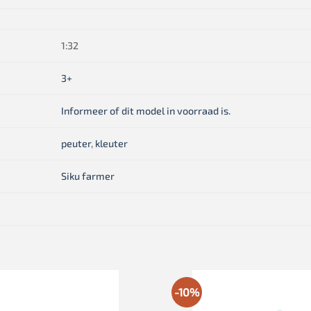
1:32
3+
Informeer of dit model in voorraad is.
peuter
,
kleuter
Siku farmer
-10%