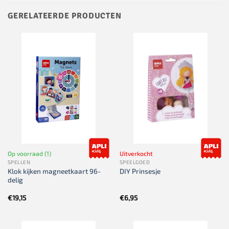
GERELATEERDE PRODUCTEN
Op voorraad (1)
Uitverkocht
SPELLEN
SPEELGOED
Klok kijken magneetkaart 96-
DIY Prinsesje
delig
€
19,15
€
6,95