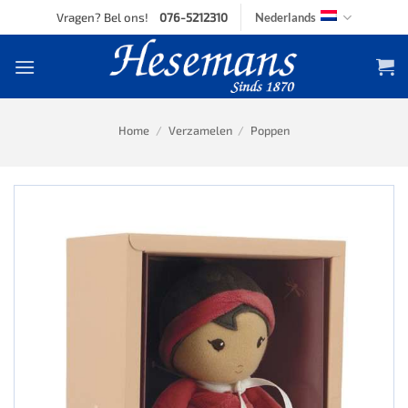
Skip
Vragen? Bel ons!
076-5212310
Nederlands
to
content
Home
/
Verzamelen
/
Poppen