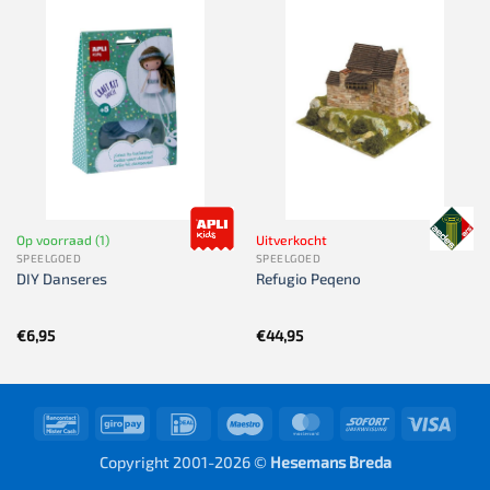
Op voorraad (1)
Uitverkocht
SPEELGOED
SPEELGOED
DIY Danseres
Refugio Peqeno
€
6,95
€
44,95
Bancontact
GiroPay
IDeal
Maestro
MasterCard
Sofort
Visa
Copyright 2001-2026 ©
Hesemans Breda