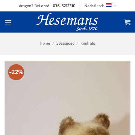
Skip
Vragen? Bel ons!
076-5212310
Nederlands
to
content
Home
/
Speelgoed
/
Knuffels
-22%