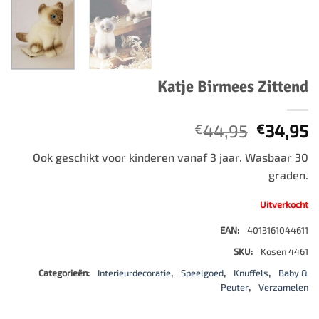
Katje Birmees Zittend
Oorspro
H
44,95
34,95
€
€
prijs
p
Ook geschikt voor kinderen vanaf 3 jaar. Wasbaar 30
was:
is
graden.
€44,95.
€
Uitverkocht
EAN:
4013161044611
SKU:
Kosen 4461
Categorieën:
Interieurdecoratie
,
Speelgoed
,
Knuffels
,
Baby &
Peuter
,
Verzamelen