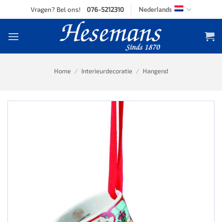
Skip
Vragen? Bel ons!
076-5212310
Nederlands
to
content
Home
/
Interieurdecoratie
/
Hangend