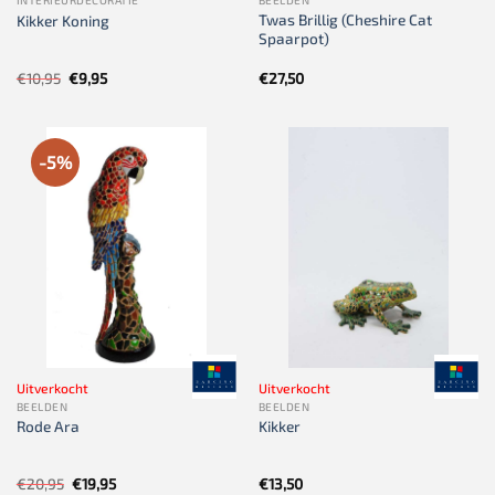
INTERIEURDECORATIE
BEELDEN
Twas Brillig (Cheshire Cat
Kikker Koning
Spaarpot)
Oorspronkelijke
Huidige
€
10,95
€
9,95
€
27,50
prijs
prijs
was:
is:
€10,95.
€9,95.
-5%
Uitverkocht
Uitverkocht
BEELDEN
BEELDEN
Rode Ara
Kikker
Oorspronkelijke
Huidige
€
20,95
€
19,95
€
13,50