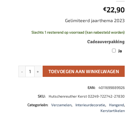
22,90
€
Gelimiteerd jaarthema 2023
Slechts 1 resterend op voorraad (kan nabesteld worden)
Cadeauverpakking
Ja
Kerstlaars porselein 2023 aantal
TOEVOEGEN AAN WINKELWAGEN
EAN:
4011699889926
SKU:
Hutschenreuther Kerst 02249-722742-27830
Categorieën:
Verzamelen
,
Interieurdecoratie
,
Hangend
,
Kerstartikelen