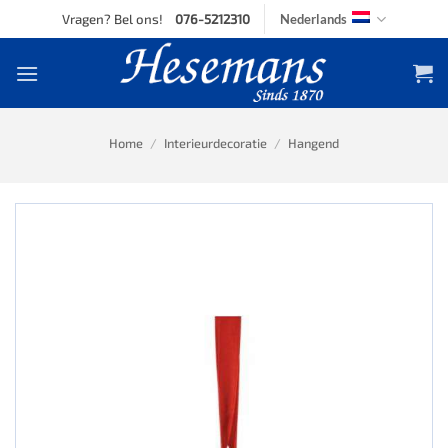
Skip
Vragen? Bel ons!
076-5212310
Nederlands
to
content
Home
/
Interieurdecoratie
/
Hangend