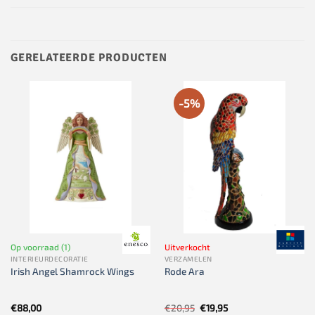
GERELATEERDE PRODUCTEN
-5%
Op voorraad (1)
Uitverkocht
INTERIEURDECORATIE
VERZAMELEN
Irish Angel Shamrock Wings
Rode Ara
Oorspronkelijke
Huidige
€
88,00
€
20,95
€
19,95