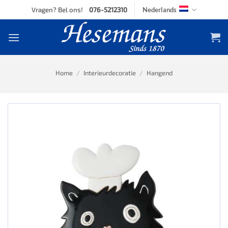
Skip
Vragen? Bel ons!
076-5212310
Nederlands
to
content
Home
/
Interieurdecoratie
/
Hangend