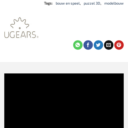
Tags:
bouw en speel
,
puzzel 3D
,
modelbouw