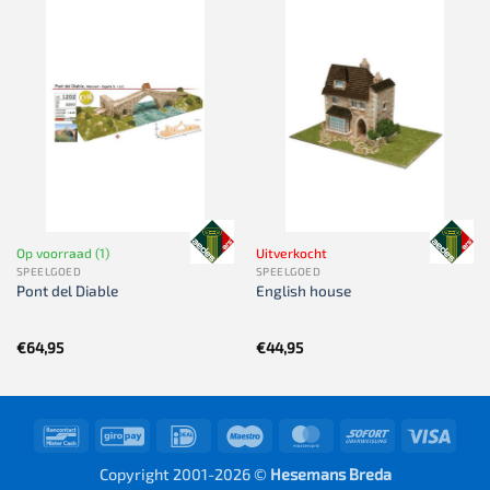
Op voorraad (1)
Uitverkocht
SPEELGOED
SPEELGOED
Pont del Diable
English house
€
64,95
€
44,95
Bancontact
GiroPay
IDeal
Maestro
MasterCard
Sofort
Visa
Copyright 2001-2026 ©
Hesemans Breda