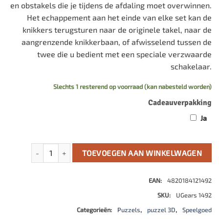
en obstakels die je tijdens de afdaling moet overwinnen.
Het echappement aan het einde van elke set kan de
knikkers terugsturen naar de originele takel, naar de
aangrenzende knikkerbaan, of afwisselend tussen de
twee die u bedient met een speciale verzwaarde
schakelaar.
Slechts 1 resterend op voorraad (kan nabesteld worden)
Cadeauverpakking
Ja
Knikkerbaan #4 Spiraaltakel aantal
TOEVOEGEN AAN WINKELWAGEN
EAN:
4820184121492
SKU:
UGears 1492
Categorieën:
Puzzels
,
puzzel 3D
,
Speelgoed