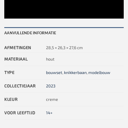
AANVULLENDE INFORMATIE
AFMETINGEN
28,5 × 26,3 × 27,6 cm
MATERIAAL
hout
TYPE
bouwset
,
knikkerbaan
,
modelbouw
COLLECTIEJAAR
2023
KLEUR
creme
VOOR LEEFTIJD
14+