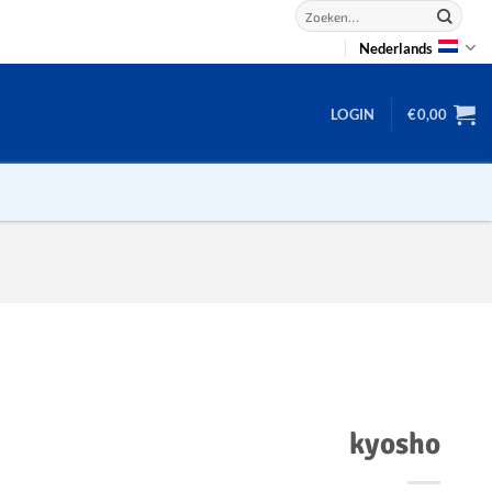
Zoeken
naar:
Nederlands
LOGIN
€
0,00
2D puzzels
3D puzzels
backgammon
2-100 stukjes
dammen
100 stukjes
dobbel
kyosho
200 stukjes
domino
300 stukjes
mahjong