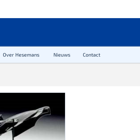
Over Hesemans
Nieuws
Contact
ter
r & Kleuter
euter