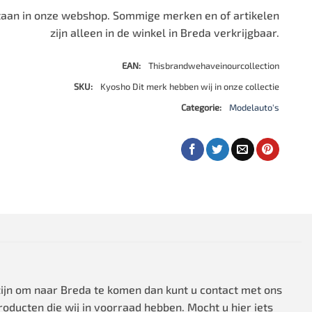
500 stukjes
 staan in onze webshop. Sommige merken en of artikelen
Schaken
500 stukjes XL
zijn alleen in de winkel in Breda verkrijgbaar.
654 stukjes
schaakbord
EAN:
Thisbrandwehaveinourcollection
759 stukjes
schaakklok
SKU:
Kyosho Dit merk hebben wij in onze collectie
1000 stukjes
schaakset
Categorie:
Modelauto's
1500 stukjes
schaakstukken
2000 stukjes
3000 stukjes
5000 stukjes
 zijn om naar Breda te komen dan kunt u contact met ons
oducten die wij in voorraad hebben. Mocht u hier iets