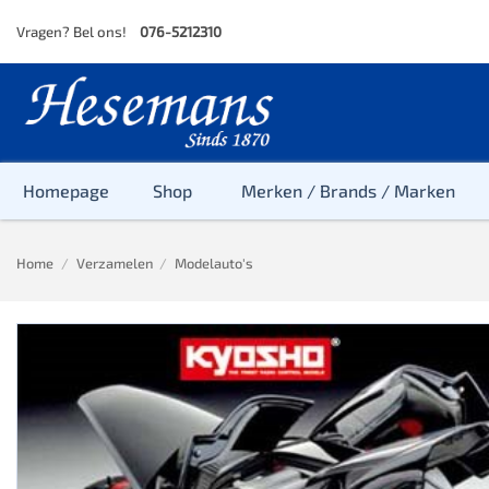
Skip
Vragen? Bel ons!
076-5212310
to
content
Homepage
Shop
Merken / Brands / Marken
Home
/
Verzamelen
/
Modelauto's
Baby
Peuter
Kleuter
Baby & Peu
Baby, Peute
Peuter & Kl