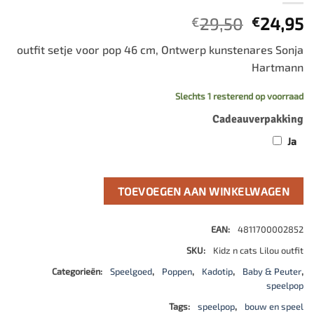
Oorspro
H
29,50
24,95
€
€
prijs
p
outfit setje voor pop 46 cm, Ontwerp kunstenares Sonja
was:
is
Hartmann
€29,50.
€
Slechts 1 resterend op voorraad
Cadeauverpakking
Ja
TOEVOEGEN AAN WINKELWAGEN
EAN:
4811700002852
SKU:
Kidz n cats Lilou outfit
Categorieën:
Speelgoed
,
Poppen
,
Kadotip
,
Baby & Peuter
,
speelpop
Tags:
speelpop
,
bouw en speel