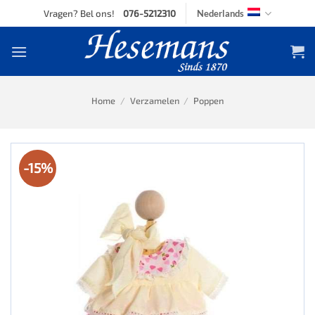
Skip
Vragen? Bel ons!
076-5212310
Nederlands
to
content
Home
/
Verzamelen
/
Poppen
-15%