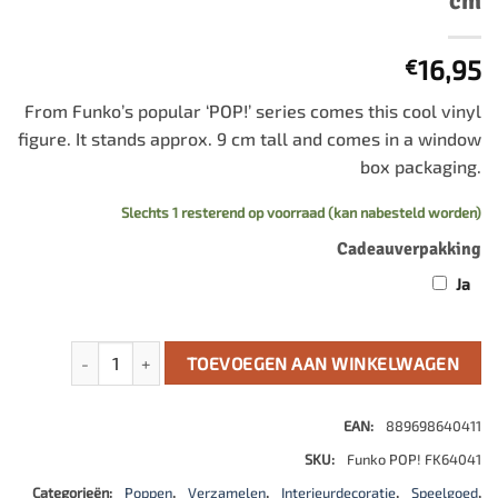
cm
16,95
€
From Funko’s popular ‘POP!’ series comes this cool vinyl
figure. It stands approx. 9 cm tall and comes in a window
box packaging.
Slechts 1 resterend op voorraad (kan nabesteld worden)
Cadeauverpakking
Ja
Lionel Richie POP! Rocks Vinyl Figure 9 cm aantal
TOEVOEGEN AAN WINKELWAGEN
EAN:
889698640411
SKU:
Funko POP! FK64041
Categorieën:
Poppen
,
Verzamelen
,
Interieurdecoratie
,
Speelgoed
,