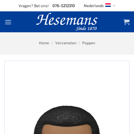
Skip
Vragen? Bel ons!
076-5212310
Nederlands
to
content
Home
/
Verzamelen
/
Poppen