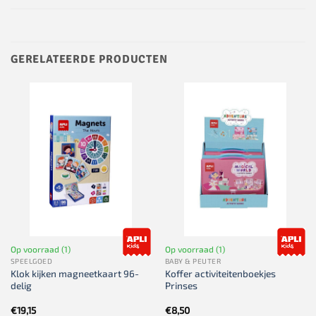
GERELATEERDE PRODUCTEN
Op voorraad (1)
Op voorraad (1)
SPEELGOED
BABY & PEUTER
Klok kijken magneetkaart 96-
Koffer activiteitenboekjes
delig
Prinses
€
19,15
€
8,50