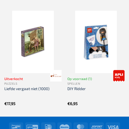
Uitverkocht
Op voorraad (1)
PUZZELS
SPELLEN
Liefde vergaat niet (1000)
DIY Ridder
€
17,95
€
6,95
Bancontact
GiroPay
IDeal
Maestro
MasterCard
Sofort
Visa