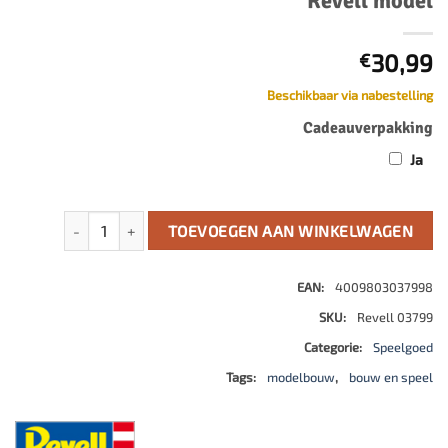
Revell model
30,99
€
Beschikbaar via nabestelling
Cadeauverpakking
Ja
Lockheed Martin® F-35®A Lightning II® Revell model aantal
TOEVOEGEN AAN WINKELWAGEN
EAN:
4009803037998
SKU:
Revell 03799
Categorie:
Speelgoed
Tags:
modelbouw
,
bouw en speel