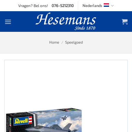
Skip
Vragen? Bel ons!
076-5212310
Nederlands
to
content
Home
/
Speelgoed